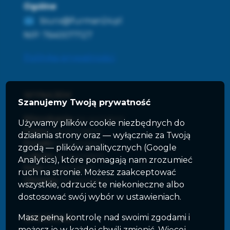
Ogólne
biuro@furman24.pl
NIP: 7640077127
Polityka prywatności
WYNAJEM
Szanujemy Twoją prywatność
Mieszkania
na wynajem
Używamy plików cookie niezbędnych do
Domy
na wynajem
działania strony oraz — wyłącznie za Twoją
Działki
na wynajem
zgodą — plików analitycznych (Google
Lokale
na wynajem
Analytics), które pomagają nam zrozumieć
Hale
na wynajem
ruch na stronie. Możesz zaakceptować
Obiekty
na wynajem
wszystkie, odrzucić te niekonieczne albo
dostosować swój wybór w ustawieniach.
Masz pełną kontrolę nad swoimi zgodami i
SPRZEDAŻ
możesz je w każdej chwili zmienić. Więcej