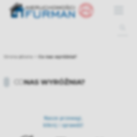
Strona główna
Co nas wyróżnia?
CO
NAS WYRÓŻNIA?