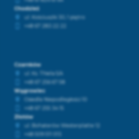
Chodzież
ul. Kościuszki 30, 1 piętro
+48 67 283 22 22
Czarnków
ul. Ks. Thiela 5/4
+48 67 256 67 58
Wągrowiec
Osiedle Niepodległości 10
+48 67 255 34 15
Złotów
ul. Bohaterów Westerplatte 12
+48 509 511 013