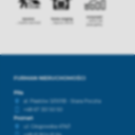
FURMAN NIERUCHOMOŚCI
Piła
al. Piastów 3/001B - Stara Poczta
+48 67 351 50 50
Poznań
ul. Głogowska 47A/1
+48 61 824 61 64