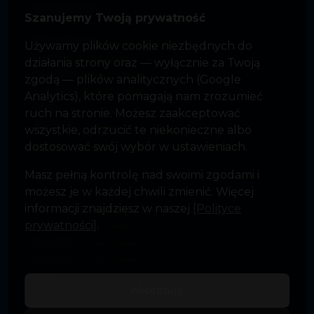
WYNAJEM
Szanujemy Twoją prywatność
Mieszkania
na wynajem
Używamy plików cookie niezbędnych do
Domy
na wynajem
działania strony oraz — wyłącznie za Twoją
Działki
na wynajem
zgodą — plików analitycznych (Google
Lokale
na wynajem
Analytics), które pomagają nam zrozumieć
Hale
na wynajem
ruch na stronie. Możesz zaakceptować
Obiekty
na wynajem
wszystkie, odrzucić te niekonieczne albo
dostosować swój wybór w ustawieniach.
Masz pełną kontrolę nad swoimi zgodami i
SPRZEDAŻ
możesz je w każdej chwili zmienić. Więcej
informacji znajdziesz w naszej
[Polityce
Mieszkania
na sprzedaż
prywatności]
.
Domy
na sprzedaż
Działki
na sprzedaż
Lokale
na sprzedaż
Hale
na sprzedaż
Akceptuję
Obiekty
na sprzedaż