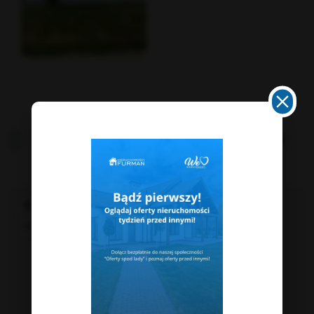
LOKALIZACJA
NIERUCHOMOŚCI
+
−