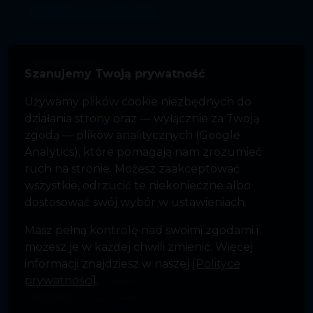
Polityka prywatności
WYNAJEM
Szanujemy Twoją prywatność
Mieszkania
na wynajem
Używamy plików cookie niezbędnych do
Domy
na wynajem
działania strony oraz — wyłącznie za Twoją
Działki
na wynajem
zgodą — plików analitycznych (Google
Lokale
na wynajem
Analytics), które pomagają nam zrozumieć
Hale
na wynajem
ruch na stronie. Możesz zaakceptować
Obiekty
na wynajem
wszystkie, odrzucić te niekonieczne albo
dostosować swój wybór w ustawieniach.
Masz pełną kontrolę nad swoimi zgodami i
SPRZEDAŻ
możesz je w każdej chwili zmienić. Więcej
informacji znajdziesz w naszej
[Polityce
Mieszkania
na sprzedaż
prywatności]
.
Domy
na sprzedaż
Działki
na sprzedaż