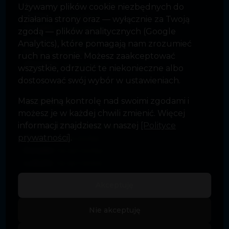
Mieszkania
na wynajem
Używamy plików cookie niezbędnych do
Domy
na wynajem
działania strony oraz — wyłącznie za Twoją
Działki
na wynajem
zgodą — plików analitycznych (Google
Lokale
na wynajem
Analytics), które pomagają nam zrozumieć
Hale
na wynajem
ruch na stronie. Możesz zaakceptować
Obiekty
na wynajem
wszystkie, odrzucić te niekonieczne albo
dostosować swój wybór w ustawieniach.
Masz pełną kontrolę nad swoimi zgodami i
SPRZEDAŻ
możesz je w każdej chwili zmienić. Więcej
informacji znajdziesz w naszej
[Polityce
Mieszkania
na sprzedaż
prywatności]
.
Domy
na sprzedaż
Działki
na sprzedaż
Lokale
na sprzedaż
Hale
na sprzedaż
Akceptuję
Obiekty
na sprzedaż
Nie akceptuję