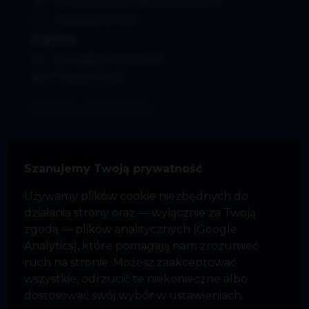
ul. Bohaterów Westerplatte 12
+48 509 511 013
Ogólne
biuro@furman24.pl
NIP: 7640077127
Polityka prywatności
WYNAJEM
Szanujemy Twoją prywatność
Mieszkania
na wynajem
Używamy plików cookie niezbędnych do
Domy
na wynajem
działania strony oraz — wyłącznie za Twoją
Działki
na wynajem
zgodą — plików analitycznych (Google
Lokale
na wynajem
Analytics), które pomagają nam zrozumieć
Hale
na wynajem
ruch na stronie. Możesz zaakceptować
Obiekty
na wynajem
wszystkie, odrzucić te niekonieczne albo
dostosować swój wybór w ustawieniach.