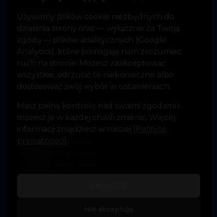
Mieszkania
na wynajem
Używamy plików cookie niezbędnych do
Domy
na wynajem
działania strony oraz — wyłącznie za Twoją
Działki
na wynajem
zgodą — plików analitycznych (Google
Lokale
na wynajem
Analytics), które pomagają nam zrozumieć
Hale
na wynajem
ruch na stronie. Możesz zaakceptować
Obiekty
na wynajem
wszystkie, odrzucić te niekonieczne albo
dostosować swój wybór w ustawieniach.
Masz pełną kontrolę nad swoimi zgodami i
SPRZEDAŻ
możesz je w każdej chwili zmienić. Więcej
informacji znajdziesz w naszej
[Polityce
Mieszkania
na sprzedaż
prywatności]
.
Domy
na sprzedaż
Działki
na sprzedaż
Lokale
na sprzedaż
Hale
na sprzedaż
Akceptuję
Obiekty
na sprzedaż
Nie akceptuję