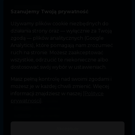
WYNAJEM
Szanujemy Twoją prywatność
Mieszkania
na wynajem
Używamy plików cookie niezbędnych do
Domy
na wynajem
działania strony oraz — wyłącznie za Twoją
Działki
na wynajem
zgodą — plików analitycznych (Google
Lokale
na wynajem
Analytics), które pomagają nam zrozumieć
Hale
na wynajem
ruch na stronie. Możesz zaakceptować
Obiekty
na wynajem
wszystkie, odrzucić te niekonieczne albo
dostosować swój wybór w ustawieniach.
Masz pełną kontrolę nad swoimi zgodami i
SPRZEDAŻ
możesz je w każdej chwili zmienić. Więcej
informacji znajdziesz w naszej
[Polityce
Mieszkania
na sprzedaż
prywatności]
.
Domy
na sprzedaż
Działki
na sprzedaż
Lokale
na sprzedaż
Hale
na sprzedaż
Akceptuję
Obiekty
na sprzedaż