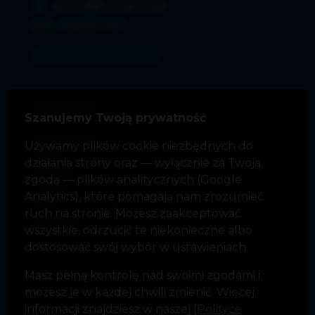
biuro@furman24.pl
NIP: 7640077127
Polityka prywatności
WYNAJEM
Szanujemy Twoją prywatność
Mieszkania
na wynajem
Używamy plików cookie niezbędnych do
Domy
na wynajem
działania strony oraz — wyłącznie za Twoją
Działki
na wynajem
zgodą — plików analitycznych (Google
Lokale
na wynajem
Analytics), które pomagają nam zrozumieć
Hale
na wynajem
ruch na stronie. Możesz zaakceptować
Obiekty
na wynajem
wszystkie, odrzucić te niekonieczne albo
dostosować swój wybór w ustawieniach.
Masz pełną kontrolę nad swoimi zgodami i
SPRZEDAŻ
możesz je w każdej chwili zmienić. Więcej
informacji znajdziesz w naszej
[Polityce
Mieszkania
na sprzedaż