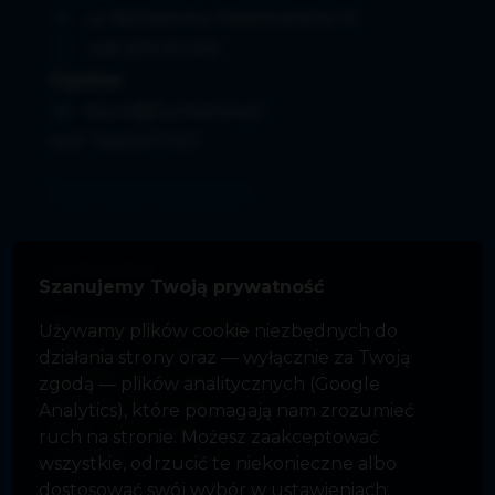
ul. Bohaterów Westerplatte 12
+48 509 511 013
Ogólne
biuro@furman24.pl
NIP: 7640077127
Polityka prywatności
WYNAJEM
Szanujemy Twoją prywatność
Mieszkania
na wynajem
Używamy plików cookie niezbędnych do
Domy
na wynajem
działania strony oraz — wyłącznie za Twoją
Działki
na wynajem
zgodą — plików analitycznych (Google
Lokale
na wynajem
Analytics), które pomagają nam zrozumieć
Hale
na wynajem
ruch na stronie. Możesz zaakceptować
Obiekty
na wynajem
wszystkie, odrzucić te niekonieczne albo
dostosować swój wybór w ustawieniach.