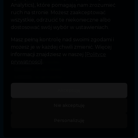
Lokale
na wynajem
Analytics), które pomagają nam zrozumieć
Hale
na wynajem
ruch na stronie. Możesz zaakceptować
Obiekty
na wynajem
wszystkie, odrzucić te niekonieczne albo
dostosować swój wybór w ustawieniach.
Masz pełną kontrolę nad swoimi zgodami i
SPRZEDAŻ
możesz je w każdej chwili zmienić. Więcej
informacji znajdziesz w naszej
[Polityce
Mieszkania
na sprzedaż
prywatności]
.
Domy
na sprzedaż
Działki
na sprzedaż
Lokale
na sprzedaż
Hale
na sprzedaż
Akceptuję
Obiekty
na sprzedaż
Nie akceptuję
Personalizuję
Nieruchomości Furman © 2026
Program dla biur nieruchomości
Galactica Virgo